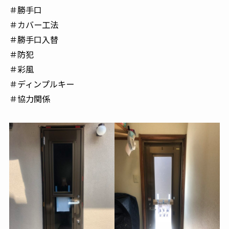
＃勝手口
＃カバー工法
＃勝手口入替
＃防犯
＃彩風
＃ディンプルキー
＃協力関係