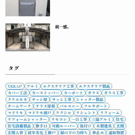
統一感。
タグ
YKKAP
アルミ
エクステリア工事
エクステリア製品
カバー工法
カーストッパー
カーポート
ガラス
ガラス工事
クリエモカ
サッシ屋
サッシ工事
シャッター製品
チームワーク
テラス屋根
バルコニー
フルサポート
マドリモ
マドリモ雨戸
リクシル
リシェント
リフォーム
リフォームシャッター
リモコン
一日工事
三協アルミ
住宅
住宅設備製品
勝手口
可動ルーバー
後付け
木製建具
玄関
玄関入替
経年劣化
網戸
縁の下の力持ち
車止め
通販物置