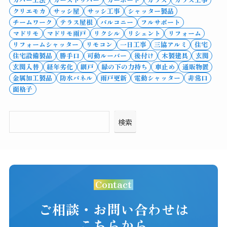
クリエモカ
サッシ屋
サッシ工事
シャッター製品
チームワーク
テラス屋根
バルコニー
フルサポート
マドリモ
マドリモ雨戸
リクシル
リシェント
リフォーム
リフォームシャッター
リモコン
一日工事
三協アルミ
住宅
住宅設備製品
勝手口
可動ルーバー
後付け
木製建具
玄関
玄関入替
経年劣化
網戸
縁の下の力持ち
車止め
通販物置
金属加工製品
防水パネル
雨戸更新
電動シャッター
非常口
面格子
検索
Contact
ご相談・お問い合わせは
こちらから