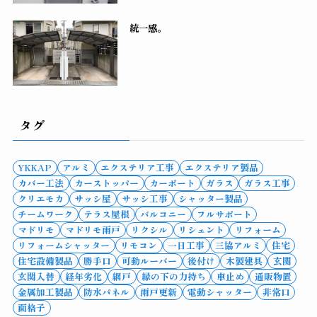
統一感。
タグ
YKKAP
アルミ
エクステリア工事
エクステリア製品
カバー工法
カーストッパー
カーポート
ガラス
ガラス工事
クリエモカ
サッシ屋
サッシ工事
シャッター製品
チームワーク
テラス屋根
バルコニー
フルサポート
マドリモ
マドリモ雨戸
リクシル
リシェント
リフォーム
リフォームシャッター
リモコン
一日工事
三協アルミ
住宅
住宅設備製品
勝手口
可動ルーバー
後付け
木製建具
玄関
玄関入替
経年劣化
網戸
縁の下の力持ち
車止め
通販物置
金属加工製品
防水パネル
雨戸更新
電動シャッター
非常口
面格子