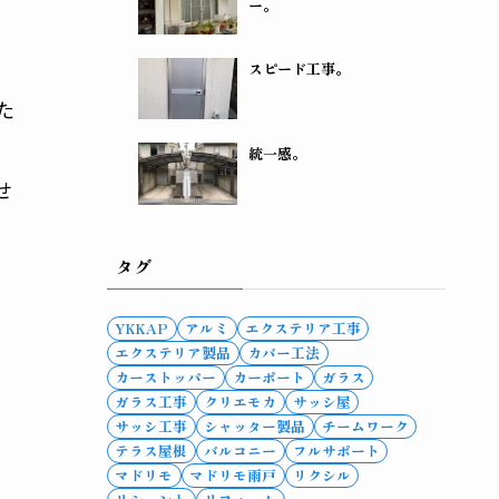
ー。
ま
スピード工事。
た
統一感。
せ
タグ
YKKAP
アルミ
エクステリア工事
エクステリア製品
カバー工法
カーストッパー
カーポート
ガラス
ガラス工事
クリエモカ
サッシ屋
サッシ工事
シャッター製品
チームワーク
テラス屋根
バルコニー
フルサポート
マドリモ
マドリモ雨戸
リクシル