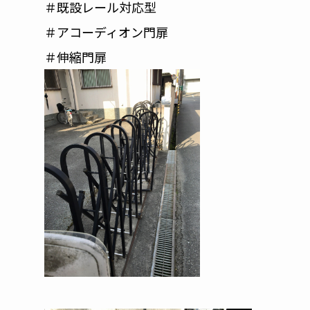
＃既設レール対応型
＃アコーディオン門扉
＃伸縮門扉