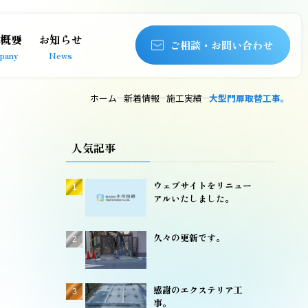
概要
お知らせ
ご相談・お問い合わせ
pany
News
ホーム
新着情報
施工実績
大型門扉取替工事。
人気記事
ウェブサイトをリニュー
アルいたしました。
久々の更新です。
感謝のエクステリア工
事。