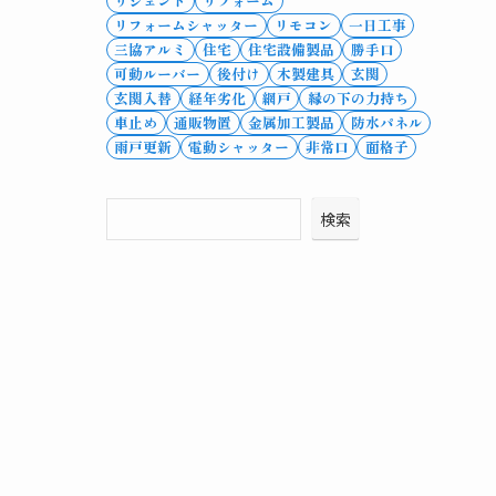
リシェント
リフォーム
リフォームシャッター
リモコン
一日工事
三協アルミ
住宅
住宅設備製品
勝手口
可動ルーバー
後付け
木製建具
玄関
玄関入替
経年劣化
網戸
縁の下の力持ち
車止め
通販物置
金属加工製品
防水パネル
雨戸更新
電動シャッター
非常口
面格子
検索