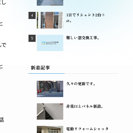
意し
1日でリシェント2台＋
α。
ヒ
難しい窓交換工事。
んで
ヒ
新着記事
久々の更新です。
非常口とパネル新設。
話
電動リフォームシャッタ