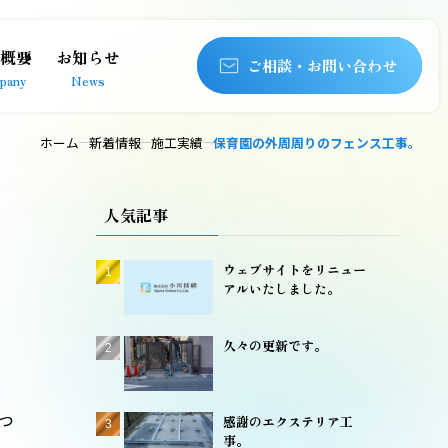
概要
お知らせ
ご相談・お問い合わせ
pany
News
ホーム
新着情報
施工実績
保育園の外周周りのフェンス工事。
人気記事
ウェブサイトをリニュー
アルいたしました。
久々の更新です。
っ
感謝のエクステリア工
事。