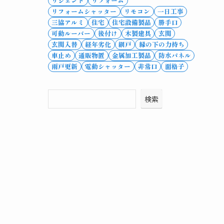
リシェント
リフォーム
リフォームシャッター
リモコン
一日工事
三協アルミ
住宅
住宅設備製品
勝手口
可動ルーバー
後付け
木製建具
玄関
玄関入替
経年劣化
網戸
縁の下の力持ち
車止め
通販物置
金属加工製品
防水パネル
雨戸更新
電動シャッター
非常口
面格子
検索