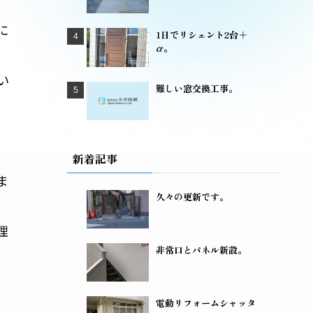
に
1日でリシェント2台＋
α。
い
難しい窓交換工事。
新着記事
ま
久々の更新です。
理
非常口とパネル新設。
。
電動リフォームシャッタ