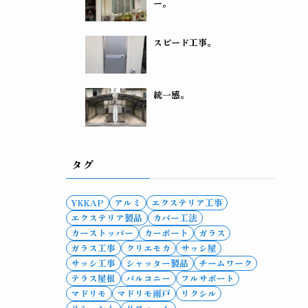
ー。
スピード工事。
統一感。
タグ
YKKAP
アルミ
エクステリア工事
エクステリア製品
カバー工法
カーストッパー
カーポート
ガラス
ガラス工事
クリエモカ
サッシ屋
サッシ工事
シャッター製品
チームワーク
テラス屋根
バルコニー
フルサポート
マドリモ
マドリモ雨戸
リクシル