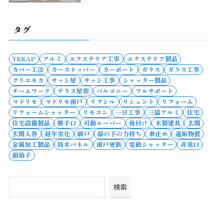
タグ
YKKAP
アルミ
エクステリア工事
エクステリア製品
カバー工法
カーストッパー
カーポート
ガラス
ガラス工事
クリエモカ
サッシ屋
サッシ工事
シャッター製品
チームワーク
テラス屋根
バルコニー
フルサポート
マドリモ
マドリモ雨戸
リクシル
リシェント
リフォーム
リフォームシャッター
リモコン
一日工事
三協アルミ
住宅
住宅設備製品
勝手口
可動ルーバー
後付け
木製建具
玄関
玄関入替
経年劣化
網戸
縁の下の力持ち
車止め
通販物置
金属加工製品
防水パネル
雨戸更新
電動シャッター
非常口
面格子
検索