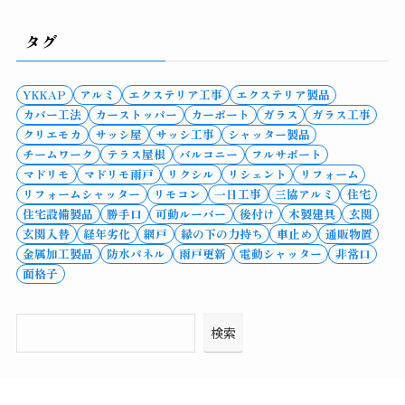
タグ
YKKAP
アルミ
エクステリア工事
エクステリア製品
カバー工法
カーストッパー
カーポート
ガラス
ガラス工事
クリエモカ
サッシ屋
サッシ工事
シャッター製品
チームワーク
テラス屋根
バルコニー
フルサポート
マドリモ
マドリモ雨戸
リクシル
リシェント
リフォーム
リフォームシャッター
リモコン
一日工事
三協アルミ
住宅
住宅設備製品
勝手口
可動ルーバー
後付け
木製建具
玄関
玄関入替
経年劣化
網戸
縁の下の力持ち
車止め
通販物置
金属加工製品
防水パネル
雨戸更新
電動シャッター
非常口
面格子
検索