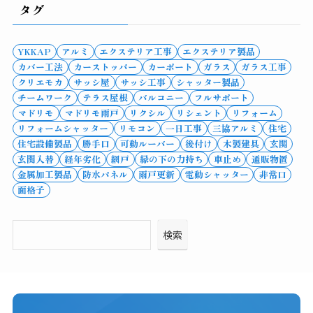
タグ
YKKAP
アルミ
エクステリア工事
エクステリア製品
カバー工法
カーストッパー
カーポート
ガラス
ガラス工事
クリエモカ
サッシ屋
サッシ工事
シャッター製品
チームワーク
テラス屋根
バルコニー
フルサポート
マドリモ
マドリモ雨戸
リクシル
リシェント
リフォーム
リフォームシャッター
リモコン
一日工事
三協アルミ
住宅
住宅設備製品
勝手口
可動ルーバー
後付け
木製建具
玄関
玄関入替
経年劣化
網戸
縁の下の力持ち
車止め
通販物置
金属加工製品
防水パネル
雨戸更新
電動シャッター
非常口
面格子
検索