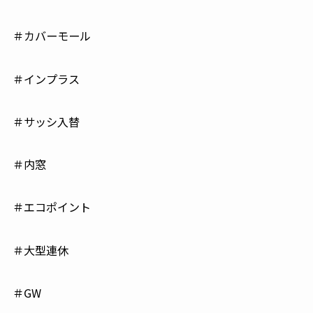
＃カバーモール
＃インプラス
＃サッシ入替
＃内窓
＃エコポイント
＃大型連休
＃GW