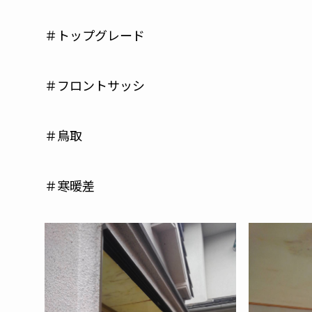
＃トップグレード
＃フロントサッシ
＃鳥取
＃寒暖差