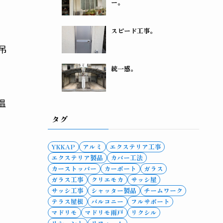
ー。
スピード工事。
吊
統一感。
温
タグ
YKKAP
アルミ
エクステリア工事
エクステリア製品
カバー工法
カーストッパー
カーポート
ガラス
ガラス工事
クリエモカ
サッシ屋
サッシ工事
シャッター製品
チームワーク
テラス屋根
バルコニー
フルサポート
マドリモ
マドリモ雨戸
リクシル