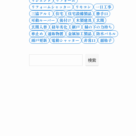
リシェント
リフォーム
リフォームシャッター
リモコン
一日工事
三協アルミ
住宅
住宅設備製品
勝手口
可動ルーバー
後付け
木製建具
玄関
玄関入替
経年劣化
網戸
縁の下の力持ち
車止め
通販物置
金属加工製品
防水パネル
雨戸更新
電動シャッター
非常口
面格子
検索