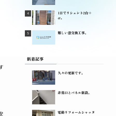
1日でリシェント2台＋
α。
難しい窓交換工事。
、
新着記事
す
久々の更新です。
非常口とパネル新設。
電動リフォームシャッタ
安