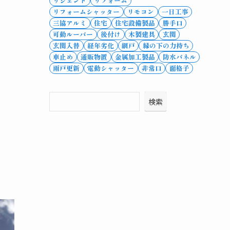
リシェント
リフォーム
リフォームシャッター
リモコン
一日工事
三協アルミ
住宅
住宅設備製品
勝手口
可動ルーバー
後付け
木製建具
玄関
玄関入替
経年劣化
網戸
縁の下の力持ち
車止め
通販物置
金属加工製品
防水パネル
雨戸更新
電動シャッター
非常口
面格子
検索