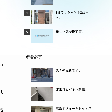
1日でリシェント2台＋
α。
。
難しい窓交換工事。
新着記事
い
久々の更新です。
非常口とパネル新設。
まし
電動リフォームシャッタ
始