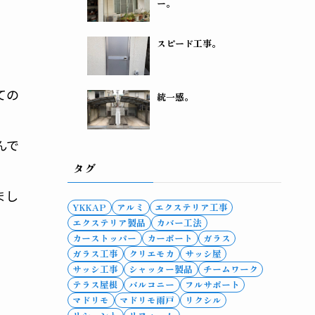
ー。
スピード工事。
ての
統一感。
んで
タグ
まし
YKKAP
アルミ
エクステリア工事
エクステリア製品
カバー工法
カーストッパー
カーポート
ガラス
ガラス工事
クリエモカ
サッシ屋
サッシ工事
シャッター製品
チームワーク
テラス屋根
バルコニー
フルサポート
マドリモ
マドリモ雨戸
リクシル