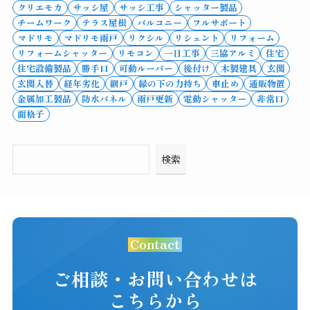
クリエモカ
サッシ屋
サッシ工事
シャッター製品
チームワーク
テラス屋根
バルコニー
フルサポート
マドリモ
マドリモ雨戸
リクシル
リシェント
リフォーム
リフォームシャッター
リモコン
一日工事
三協アルミ
住宅
住宅設備製品
勝手口
可動ルーバー
後付け
木製建具
玄関
玄関入替
経年劣化
網戸
縁の下の力持ち
車止め
通販物置
金属加工製品
防水パネル
雨戸更新
電動シャッター
非常口
面格子
検索
Contact
ご相談・お問い合わせは
こちらから