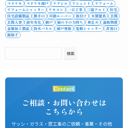
マドリモ
マドリモ雨戸
リクシル
リシェント
リフォーム
リフォームシャッター
リモコン
一日工事
三協アルミ
住宅
住宅設備製品
勝手口
可動ルーバー
後付け
木製建具
玄関
玄関入替
経年劣化
網戸
縁の下の力持ち
車止め
通販物置
金属加工製品
防水パネル
雨戸更新
電動シャッター
非常口
面格子
検索
Contact
ご相談・お問い合わせは
こちらから
サッシ・ガラス・窓工事のご依頼・事業・その他