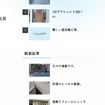
1日でリシェント2台＋
α。
金具
難しい窓交換工事。
新着記事
久々の更新です。
非常口とパネル新設。
電動リフォームシャッタ