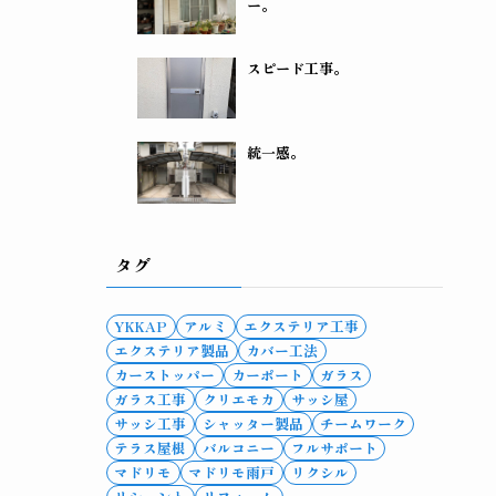
ー。
スピード工事。
統一感。
タグ
YKKAP
アルミ
エクステリア工事
エクステリア製品
カバー工法
カーストッパー
カーポート
ガラス
ガラス工事
クリエモカ
サッシ屋
サッシ工事
シャッター製品
チームワーク
テラス屋根
バルコニー
フルサポート
マドリモ
マドリモ雨戸
リクシル