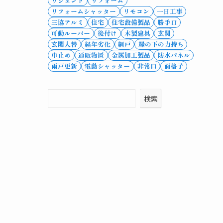
リシェント
リフォーム
リフォームシャッター
リモコン
一日工事
三協アルミ
住宅
住宅設備製品
勝手口
可動ルーバー
後付け
木製建具
玄関
玄関入替
経年劣化
網戸
縁の下の力持ち
車止め
通販物置
金属加工製品
防水パネル
雨戸更新
電動シャッター
非常口
面格子
検索