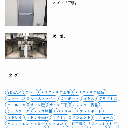
スピード工事。
統一感。
タグ
YKKAP
アルミ
エクステリア工事
エクステリア製品
カバー工法
カーストッパー
カーポート
ガラス
ガラス工事
クリエモカ
サッシ屋
サッシ工事
シャッター製品
チームワーク
テラス屋根
バルコニー
フルサポート
マドリモ
マドリモ雨戸
リクシル
リシェント
リフォーム
リフォームシャッター
リモコン
一日工事
三協アルミ
住宅