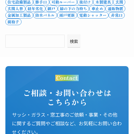
住宅設備製品
勝手口
可動ルーバー
後付け
木製建具
玄関
玄関入替
経年劣化
網戸
縁の下の力持ち
車止め
通販物置
金属加工製品
防水パネル
雨戸更新
電動シャッター
非常口
面格子
検索
Contact
ご相談・お問い合わせは
こちらから
サッシ・ガラス・窓工事のご依頼・事業・その他
に関するご質問やご相談など、お気軽にお問い合わ
せください。