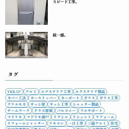
スピード工事。
統一感。
タグ
YKKAP
アルミ
エクステリア工事
エクステリア製品
カバー工法
カーストッパー
カーポート
ガラス
ガラス工事
クリエモカ
サッシ屋
サッシ工事
シャッター製品
チームワーク
テラス屋根
バルコニー
フルサポート
マドリモ
マドリモ雨戸
リクシル
リシェント
リフォーム
リフォームシャッター
リモコン
一日工事
三協アルミ
住宅