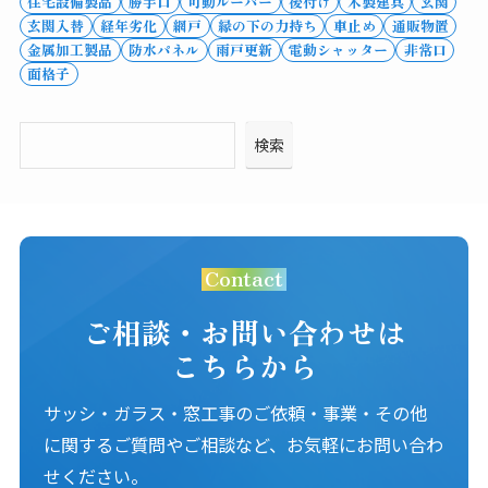
住宅設備製品
勝手口
可動ルーバー
後付け
木製建具
玄関
玄関入替
経年劣化
網戸
縁の下の力持ち
車止め
通販物置
金属加工製品
防水パネル
雨戸更新
電動シャッター
非常口
面格子
検索
Contact
ご相談・お問い合わせは
こちらから
サッシ・ガラス・窓工事のご依頼・事業・その他
に関するご質問やご相談など、お気軽にお問い合わ
せください。