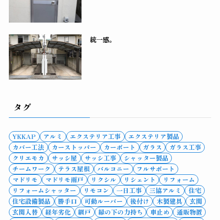
統一感。
タグ
YKKAP
アルミ
エクステリア工事
エクステリア製品
カバー工法
カーストッパー
カーポート
ガラス
ガラス工事
クリエモカ
サッシ屋
サッシ工事
シャッター製品
チームワーク
テラス屋根
バルコニー
フルサポート
マドリモ
マドリモ雨戸
リクシル
リシェント
リフォーム
リフォームシャッター
リモコン
一日工事
三協アルミ
住宅
住宅設備製品
勝手口
可動ルーバー
後付け
木製建具
玄関
玄関入替
経年劣化
網戸
縁の下の力持ち
車止め
通販物置