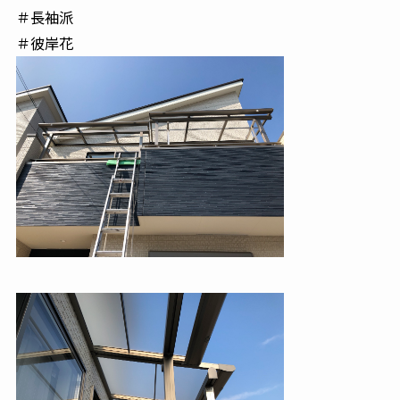
＃長袖派
＃彼岸花