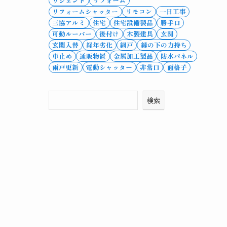
リシェント
リフォーム
リフォームシャッター
リモコン
一日工事
三協アルミ
住宅
住宅設備製品
勝手口
可動ルーバー
後付け
木製建具
玄関
玄関入替
経年劣化
網戸
縁の下の力持ち
車止め
通販物置
金属加工製品
防水パネル
雨戸更新
電動シャッター
非常口
面格子
検索