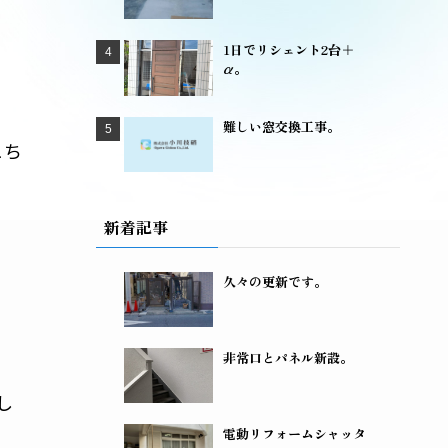
1日でリシェント2台＋
α。
難しい窓交換工事。
こち
新着記事
。
久々の更新です。
非常口とパネル新設。
し
電動リフォームシャッタ