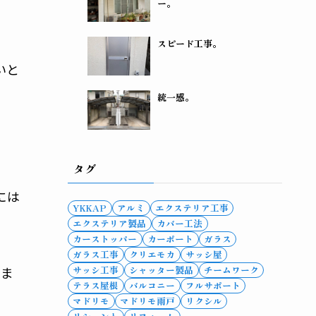
ー。
スピード工事。
いと
統一感。
タグ
には
YKKAP
アルミ
エクステリア工事
エクステリア製品
カバー工法
カーストッパー
カーポート
ガラス
ガラス工事
クリエモカ
サッシ屋
サッシ工事
シャッター製品
チームワーク
来ま
テラス屋根
バルコニー
フルサポート
マドリモ
マドリモ雨戸
リクシル