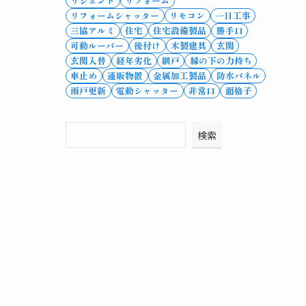
リシェント
リフォーム
リフォームシャッター
リモコン
一日工事
三協アルミ
住宅
住宅設備製品
勝手口
可動ルーバー
後付け
木製建具
玄関
玄関入替
経年劣化
網戸
縁の下の力持ち
車止め
通販物置
金属加工製品
防水パネル
雨戸更新
電動シャッター
非常口
面格子
検索