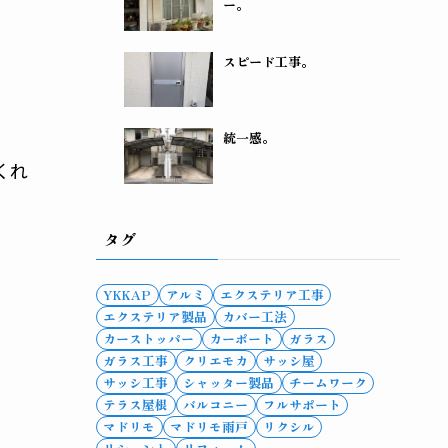
ー。
スピード工事。
統一感。
くれ
タグ
YKKAP
アルミ
エクステリア工事
エクステリア製品
カバー工法
カーストッパー
カーポート
ガラス
ガラス工事
クリエモカ
サッシ屋
サッシ工事
シャッター製品
チームワーク
テラス屋根
バルコニー
フルサポート
マドリモ
マドリモ雨戸
リクシル