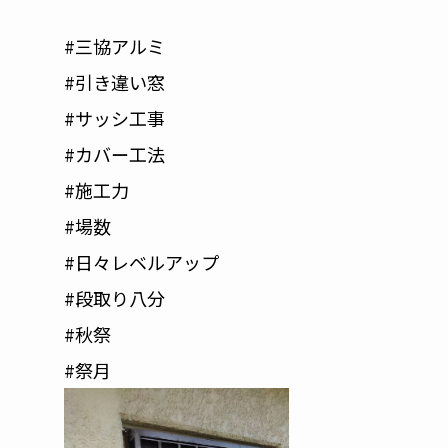
#三協アルミ
#引き違い窓
#サッシ工事
#カバー工法
#施工力
#場数
#日々レベルアップ
#段取り八分
#秋祭
#祭月