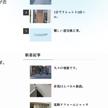
が近
1日でリシェント2台＋
α。
難しい窓交換工事。
新着記事
す。
久々の更新です。
非常口とパネル新設。
電動リフォームシャッタ