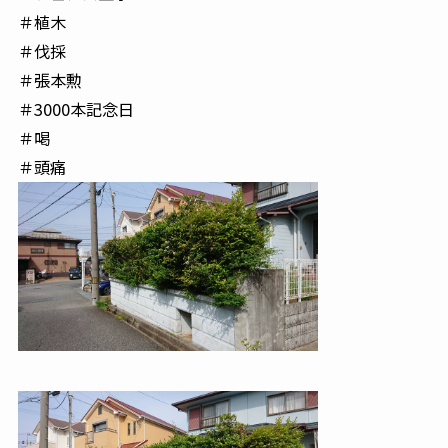
＃植木
＃伐採
＃張本勲
＃3000本記念日
＃喝
＃頭痛