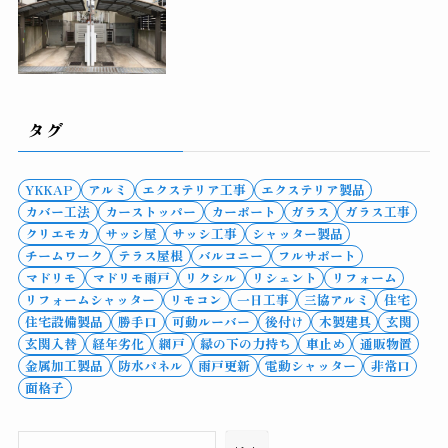
タグ
YKKAP
アルミ
エクステリア工事
エクステリア製品
カバー工法
カーストッパー
カーポート
ガラス
ガラス工事
クリエモカ
サッシ屋
サッシ工事
シャッター製品
チームワーク
テラス屋根
バルコニー
フルサポート
マドリモ
マドリモ雨戸
リクシル
リシェント
リフォーム
リフォームシャッター
リモコン
一日工事
三協アルミ
住宅
住宅設備製品
勝手口
可動ルーバー
後付け
木製建具
玄関
玄関入替
経年劣化
網戸
縁の下の力持ち
車止め
通販物置
金属加工製品
防水パネル
雨戸更新
電動シャッター
非常口
面格子