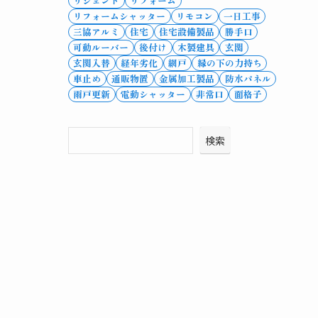
リシェント
リフォーム
リフォームシャッター
リモコン
一日工事
三協アルミ
住宅
住宅設備製品
勝手口
可動ルーバー
後付け
木製建具
玄関
玄関入替
経年劣化
網戸
縁の下の力持ち
車止め
通販物置
金属加工製品
防水パネル
雨戸更新
電動シャッター
非常口
面格子
検索