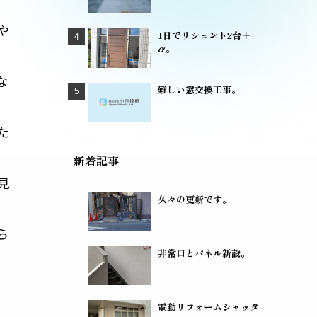
や
1日でリシェント2台＋
α。
な
難しい窓交換工事。
た
新着記事
見
久々の更新です。
ら
非常口とパネル新設。
電動リフォームシャッタ