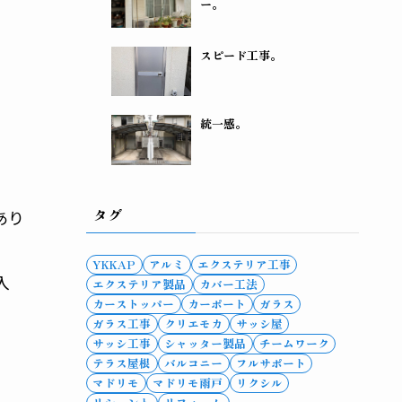
ー。
スピード工事。
。
統一感。
タグ
あり
YKKAP
アルミ
エクステリア工事
入
エクステリア製品
カバー工法
カーストッパー
カーポート
ガラス
ガラス工事
クリエモカ
サッシ屋
サッシ工事
シャッター製品
チームワーク
テラス屋根
バルコニー
フルサポート
マドリモ
マドリモ雨戸
リクシル