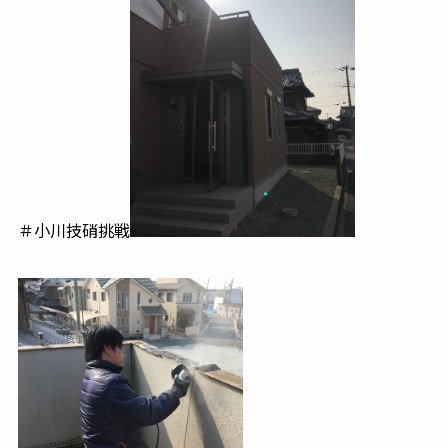
＃小川技硝挑戦