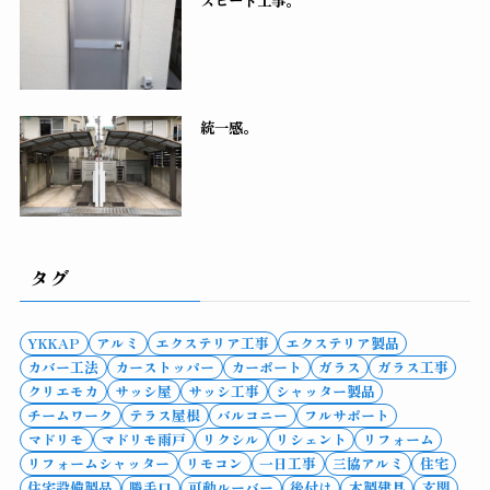
スピード工事。
統一感。
タグ
YKKAP
アルミ
エクステリア工事
エクステリア製品
カバー工法
カーストッパー
カーポート
ガラス
ガラス工事
クリエモカ
サッシ屋
サッシ工事
シャッター製品
チームワーク
テラス屋根
バルコニー
フルサポート
マドリモ
マドリモ雨戸
リクシル
リシェント
リフォーム
リフォームシャッター
リモコン
一日工事
三協アルミ
住宅
住宅設備製品
勝手口
可動ルーバー
後付け
木製建具
玄関