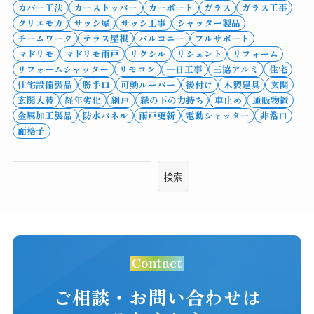
カバー工法
カーストッパー
カーポート
ガラス
ガラス工事
クリエモカ
サッシ屋
サッシ工事
シャッター製品
チームワーク
テラス屋根
バルコニー
フルサポート
マドリモ
マドリモ雨戸
リクシル
リシェント
リフォーム
リフォームシャッター
リモコン
一日工事
三協アルミ
住宅
住宅設備製品
勝手口
可動ルーバー
後付け
木製建具
玄関
玄関入替
経年劣化
網戸
縁の下の力持ち
車止め
通販物置
金属加工製品
防水パネル
雨戸更新
電動シャッター
非常口
面格子
検索
Contact
ご相談・お問い合わせは