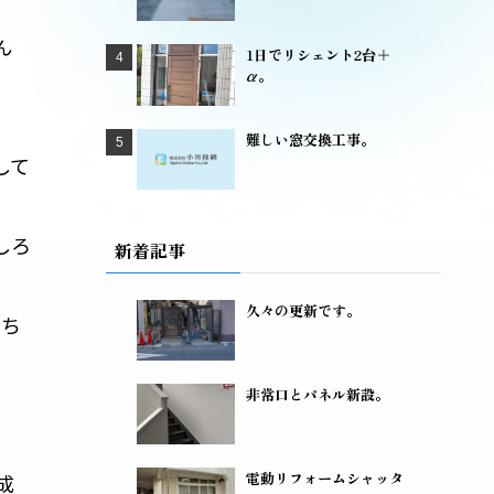
ん
1日でリシェント2台＋
α。
難しい窓交換工事。
して
しろ
新着記事
久々の更新です。
っち
非常口とパネル新設。
電動リフォームシャッタ
成