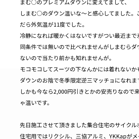
まむ○のプレミアムダウンに変えてまして、
しまむ○のダウン温いな〜と感心してました。
だら外気温が11度でした。
冷静になれば暖かくはないですがつい最近まで
同条件では無いので比べれませんがしまむらダ
ないので当たり前かも知れませんが。
モコモコしてスーツの下なんかには着れないか
ダウンのお陰で冬季限定逆三マッチョになれま
しかも今なら2,000円引きとかの安売りなの
ゃ温いです。
先日施工させて頂きました集合住宅のサイクル
住宅用ではリクシル、三協アルミ、YKKapが