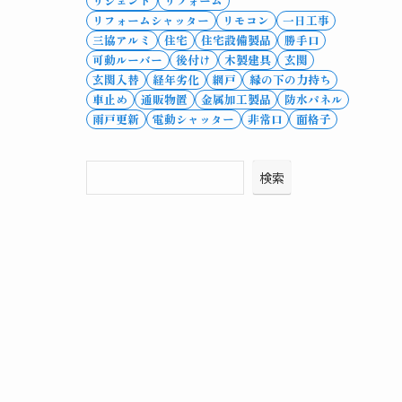
リシェント
リフォーム
リフォームシャッター
リモコン
一日工事
三協アルミ
住宅
住宅設備製品
勝手口
可動ルーバー
後付け
木製建具
玄関
玄関入替
経年劣化
網戸
縁の下の力持ち
車止め
通販物置
金属加工製品
防水パネル
雨戸更新
電動シャッター
非常口
面格子
検索