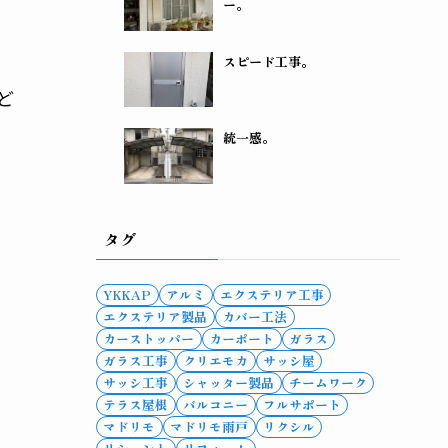
ー。
スピード工事。
ど
統一感。
タグ
YKKAP
アルミ
エクステリア工事
エクステリア製品
カバー工法
カーストッパー
カーポート
ガラス
ガラス工事
クリエモカ
サッシ屋
サッシ工事
シャッター製品
チームワーク
テラス屋根
バルコニー
フルサポート
マドリモ
マドリモ雨戸
リクシル