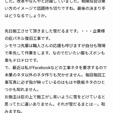
した。改革やなんやと討論していました。相撲協会は悪
い方のイメージで話題持ち切りですね。最後の決まり手
はどうなるでしょうか。
先日施工させて頂きました雪だるまです。・・・企業様
の庇パネル復旧工事です。
シモサコ先輩は職人さんの応援も呼びますが自分も現場
で率先して作業をします。なのでだいたい服もズボンも
車もドロドロです。
で、最近は私がFacebookなどの工事ネタを要求するので
本業のネタ以外のネタ作りも欠かせません。毎回毎回工
事写真に必ず指が映っているのはもはや鉄板ネタのひと
つかも知れません。
お施主は庇の上で施工がし易いように雪をどけていると
思ってたに違いありません。それが雪だるまとは…。和
みますね。