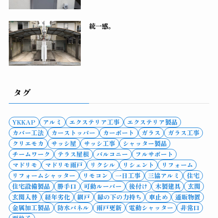
統一感。
タグ
YKKAP
アルミ
エクステリア工事
エクステリア製品
カバー工法
カーストッパー
カーポート
ガラス
ガラス工事
クリエモカ
サッシ屋
サッシ工事
シャッター製品
チームワーク
テラス屋根
バルコニー
フルサポート
マドリモ
マドリモ雨戸
リクシル
リシェント
リフォーム
リフォームシャッター
リモコン
一日工事
三協アルミ
住宅
住宅設備製品
勝手口
可動ルーバー
後付け
木製建具
玄関
玄関入替
経年劣化
網戸
縁の下の力持ち
車止め
通販物置
金属加工製品
防水パネル
雨戸更新
電動シャッター
非常口