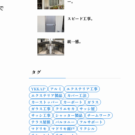
ー。
で
スピード工事。
統一感。
タグ
YKKAP
アルミ
エクステリア工事
エクステリア製品
カバー工法
カーストッパー
カーポート
ガラス
ガラス工事
クリエモカ
サッシ屋
サッシ工事
シャッター製品
チームワーク
テラス屋根
バルコニー
フルサポート
マドリモ
マドリモ雨戸
リクシル