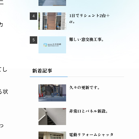
二
1日でリシェント2台＋
α。
カ
難しい窓交換工事。
てし
新着記事
久々の更新です。
る状
非常口とパネル新設。
っ
電動リフォームシャッタ