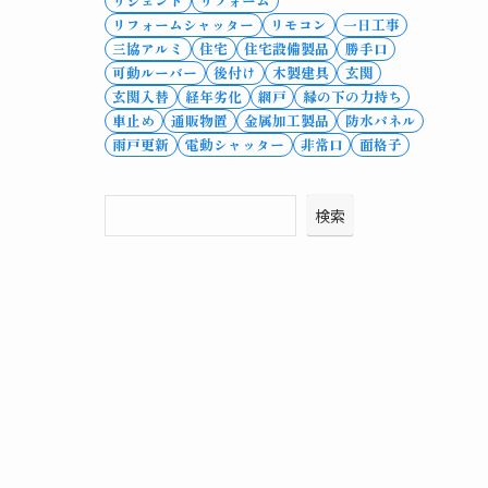
リシェント
リフォーム
リフォームシャッター
リモコン
一日工事
三協アルミ
住宅
住宅設備製品
勝手口
可動ルーバー
後付け
木製建具
玄関
玄関入替
経年劣化
網戸
縁の下の力持ち
車止め
通販物置
金属加工製品
防水パネル
雨戸更新
電動シャッター
非常口
面格子
検索