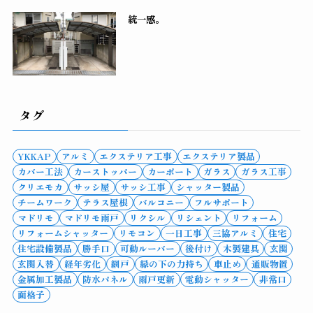
統一感。
タグ
YKKAP
アルミ
エクステリア工事
エクステリア製品
カバー工法
カーストッパー
カーポート
ガラス
ガラス工事
クリエモカ
サッシ屋
サッシ工事
シャッター製品
チームワーク
テラス屋根
バルコニー
フルサポート
マドリモ
マドリモ雨戸
リクシル
リシェント
リフォーム
リフォームシャッター
リモコン
一日工事
三協アルミ
住宅
住宅設備製品
勝手口
可動ルーバー
後付け
木製建具
玄関
玄関入替
経年劣化
網戸
縁の下の力持ち
車止め
通販物置
金属加工製品
防水パネル
雨戸更新
電動シャッター
非常口
面格子