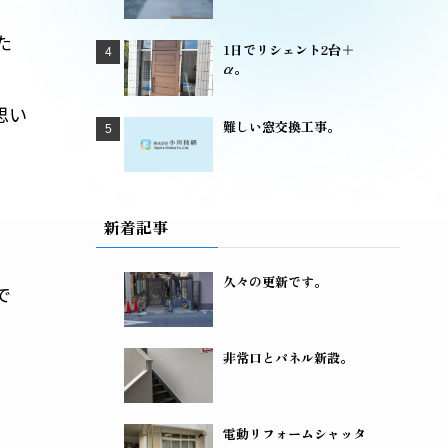
た
1日でリシェント2台＋
α。
思い
難しい窓交換工事。
新着記事
久々の更新です。
で
非常口とパネル新設。
電動リフォームシャッタ