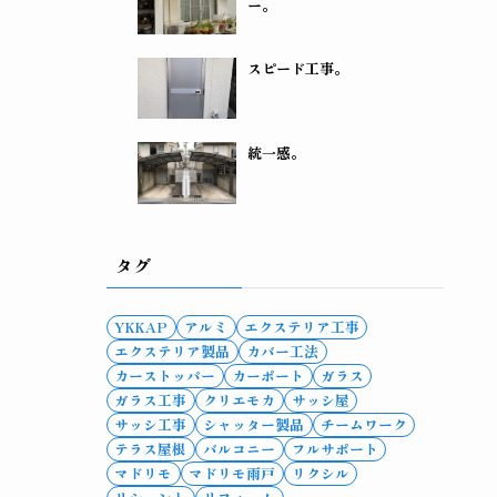
ー。
スピード工事。
統一感。
タグ
YKKAP
アルミ
エクステリア工事
エクステリア製品
カバー工法
カーストッパー
カーポート
ガラス
ガラス工事
クリエモカ
サッシ屋
サッシ工事
シャッター製品
チームワーク
テラス屋根
バルコニー
フルサポート
マドリモ
マドリモ雨戸
リクシル