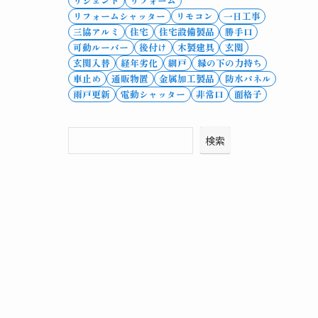
リシェント
リフォーム
リフォームシャッター
リモコン
一日工事
三協アルミ
住宅
住宅設備製品
勝手口
可動ルーバー
後付け
木製建具
玄関
玄関入替
経年劣化
網戸
縁の下の力持ち
車止め
通販物置
金属加工製品
防水パネル
雨戸更新
電動シャッター
非常口
面格子
検索