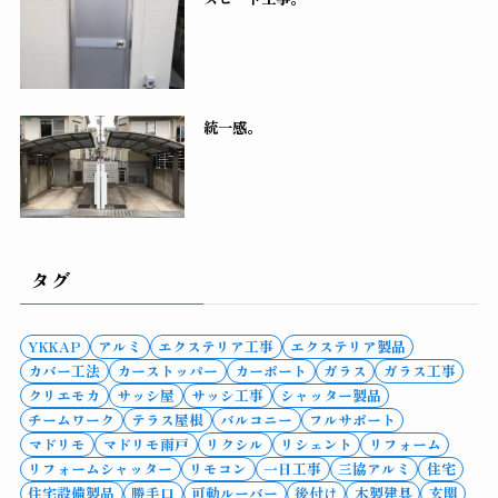
統一感。
タグ
YKKAP
アルミ
エクステリア工事
エクステリア製品
カバー工法
カーストッパー
カーポート
ガラス
ガラス工事
クリエモカ
サッシ屋
サッシ工事
シャッター製品
チームワーク
テラス屋根
バルコニー
フルサポート
マドリモ
マドリモ雨戸
リクシル
リシェント
リフォーム
リフォームシャッター
リモコン
一日工事
三協アルミ
住宅
住宅設備製品
勝手口
可動ルーバー
後付け
木製建具
玄関